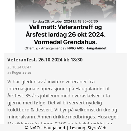
Veteranfest. 26.10.2024 kl: 18:30
25.10.24 08:47
av Roger Selsø
Vi har gleden av å invitere veteraner fra
internasjonale operasjoner på Haugalandet til
Årsfest. 35 års jubileum med overaskelser :) Ta
gjerne med følge. Det vil bli servert nydelig
koldtbord & dessert. Vi byr på velkomst drikke og
mineralvann. Annen drikke medbringes. Husregel:
Musikken må stenge 02:00 og lokalet ryddet og
© NVIO - Haugaland | Løsning:
StyreWeb
stengt kl 03:00. Standup komiker Per Kristian