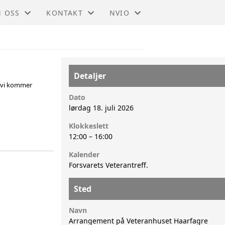
 OSS
KONTAKT
NVIO
IO - HAUGALAND
KONTAKTSKJEMA
BLI MEDLEM
STYRET
NVIO SENTRALT
Detaljer
år vi kommer
KAMERATSTØTTE
Dato
lørdag 18. juli 2026
Klokkeslett
12:00
–
16:00
Kalender
Forsvarets Veterantreff.
Sted
Navn
Arrangement på Veteranhuset Haarfagre