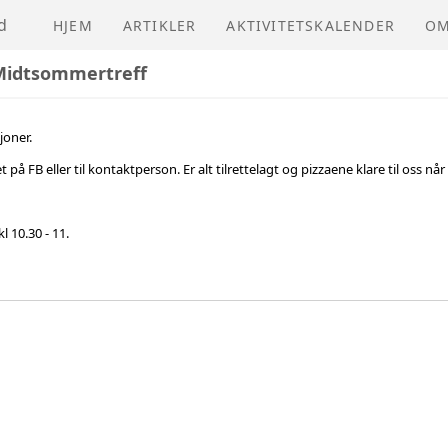
d
HJEM
ARTIKLER
AKTIVITETSKALENDER
OM
 Midtsommertreff
NV
joner.
å FB eller til kontaktperson. Er alt tilrettelagt og pizzaene klare til oss n
l 10.30 - 11.